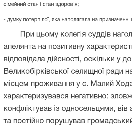
сімейний стан і стан здоров'я;
- думку потерпілої, яка наполягала на призначенн
При цьому
колегія суддів наг
апелянта на позитивну характерист
відповідала дійсності, оскільки у д
Великобірківської селищної ради н
місцем проживання у с. Малий Хода
характеризувався негативно: злов
конфліктував із односельцями, вів
та постійно порушував громадськи