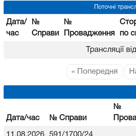
Поточні трансл
Дата/
№
№
Сто
час
Справи
Провадження
по с
Трансляції ві
« Попередня
Н
№
Дата/час
№ Справи
Пров
11.08.2026
591/1700/24