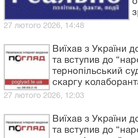
о
з
27 лютого 2026, 14:48
Виїхав з України д
та вступив до “наро
тернопільський су
скаргу колаборант
27 лютого 2026, 12:03
Виїхав з України д
та вступив до “наро