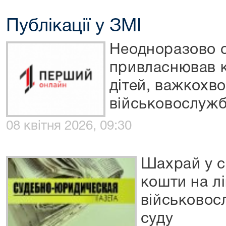
Публікації у ЗМІ
Неодноразово 
привласнював к
дітей, важкохво
військовослужб
08 квітня 2026, 09:30
Шахрай у 
кошти на лі
військовос
суду