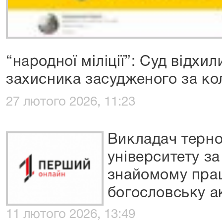
“народної міліції”: Суд відхи
захисника засудженого за ко
27 лютого 2026, 11:23
Викладач терно
університету за
знайомому пра
богословську а
11 лютого 2026, 13:49