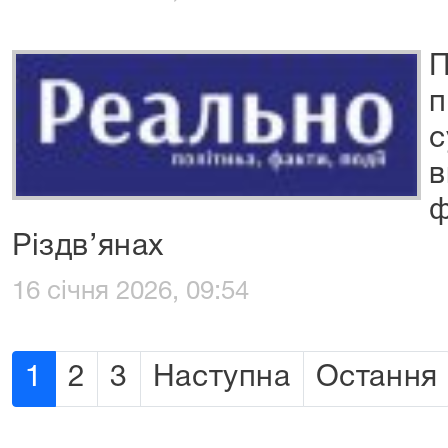
П
п
с
в
ф
Різдв’янах
16 січня 2026, 09:54
1
2
3
Наступна
Остання