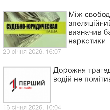
Між свобод
апеляційний
визначив б
наркотики
20 січня 2026, 16:07
Дорожня трагед
водій не поміти
16 січня 2026, 10:04