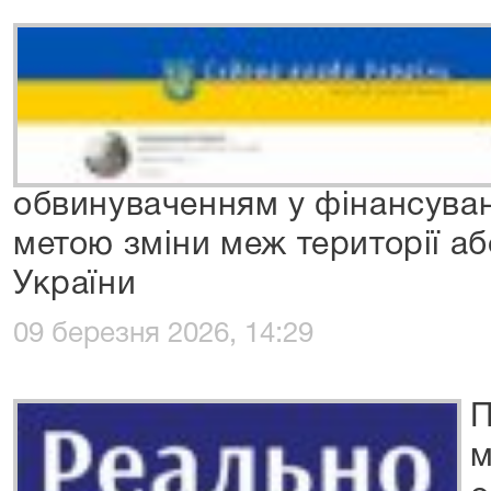
обвинуваченням у фінансуванн
метою зміни меж території а
України
09 березня 2026, 14:29
П
м