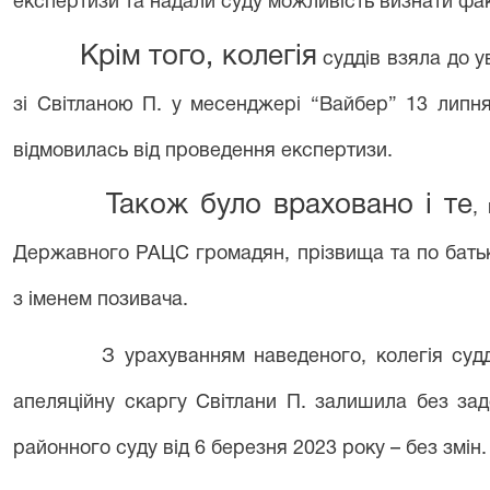
експертизи та надали суду можливість визнати фак
Крім того, колегія
суддів взяла до у
зі Світланою П. у месенджері “Вайбер” 13 липня 
відмовилась від проведення експертизи.
Також було враховано і те
,
Державного РАЦС громадян, прізвища та по батько
з іменем позивача.
З урахуванням наведеного, колегія судд
апеляційну скаргу Світлани П. залишила без за
районного суду від 6 березня 2023 року – без змін.