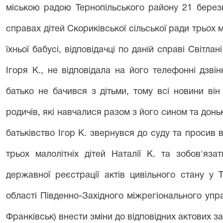
міською радою Тернопільського району 21 берез
справах дітей Скориківської сільської ради трьох м
їхньої бабусі, відповідачці по даній справі Світла
Ігоря К., не відповідала на його телефонні дзві
батько не бачився з дітьми, тому всі новини він
родичів, які навчалися разом з його сином та донь
батьківство Ігор К. звернувся до суду та просив 
трьох малолітніх дітей Наталії К. та зобов'яз
державної реєстрації актів цивільного стану у Т
області Південно-Західного міжрегіонального упра
Франківськ) внести зміни до відповідних актових за