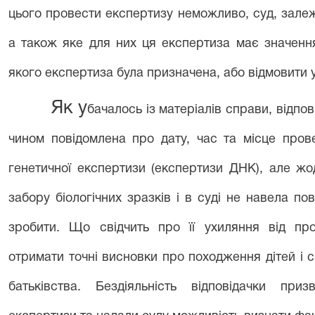
цього провести експертизу неможливо, суд, залежн
а також яке для них ця експертиза має значенн
якого експертиза була призначена, або відмовити у
Як у
бачалось із матеріалів справи, відпов
чином повідомлена про дату, час та місце пров
генетичної експертизи (експертизи ДНК), але жо
забору біологічних зразків і в суді не навела по
зробити. Що свідчить про її ухиляння від пр
отримати точні висновки про походження дітей і 
батьківства. Бездіяльність відповідачки пр