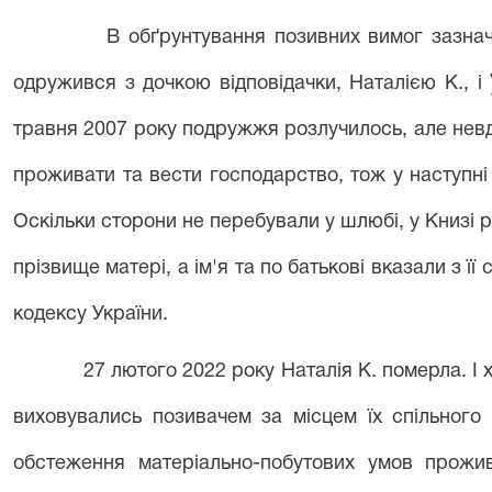
В обґрунтування позивних вимог зазначи
одружився з дочкою відповідачки, Наталією К., і
травня 2007 року подружжя розлучилось, але невд
проживати та вести господарство, тож у наступні
Оскільки сторони не перебували у шлюбі, у Книзі 
прізвище матері, а ім'я та по батькові вказали з її 
кодексу України.
27 лютого 2022 року Наталія К. померла. І х
виховувались позивачем за місцем їх спільног
обстеження матеріально-побутових умов прожи