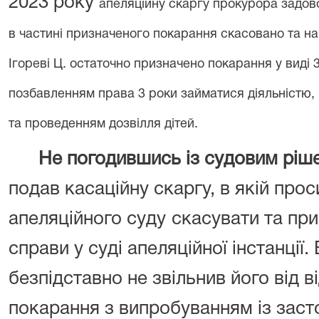
2023 року
апеляційну скаргу прокурора задов
в частині призначеного покарання скасовано та на 
Ігореві Ц. остаточно призначено покарання у виді 3
позбавленням права 3 роки займатися діяльністю,
та проведенням дозвілля дітей.
Не погодившись із судовим ріш
подав касаційну скаргу, в якій про
апеляційного суду
скасувати та пр
справи у суді апеляційної інстанції
безпідставно не звільнив його від 
покарання з випробуванням із заст