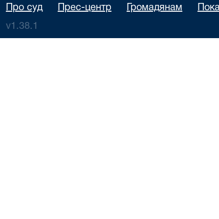
Про суд
Прес-центр
Громадянам
Пока
v1.38.1