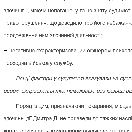
злочинів і, маючи непогашену та не зняту судимість
правопорушення, що доводило про його небажання
продовження ним злочинної діяльності;
–
негативно охарактеризований офіцером-психолог
проходив військову службу.
Всі ці фактори у сукупності вказували на сусп
особи, виправлення якої неможливе без ізоляції ві
Поряд із цим, призначаючи покарання, місце
злочинні дії Дмитра Д. не призвели до тяжких наслі
характеризувався командиром військової частини 