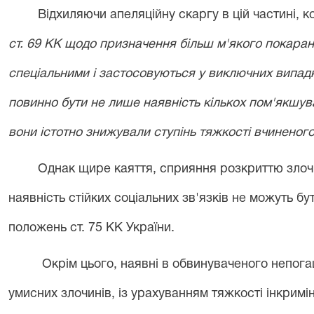
Відхиляючи апеляційну скаргу в цій частині, к
ст. 69 КК щодо призначення більш м'якого покаран
спеціальними і застосовуються у виключних випад
повинно бути не лише наявність кількох пом'якшува
вони істотно знижували ступінь тяжкості вчинено
Однак
щире каяття, сприяння розкриттю злоч
наявність стійких соціальних зв'язків не можуть 
положень ст. 75 КК України.
Окрім цього, наявні в обвинуваченого непога
умисних злочинів, із урахуванням тяжкості інкрим