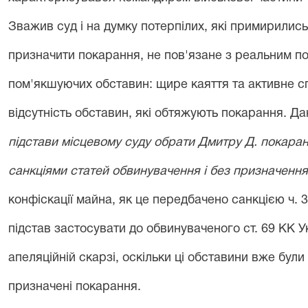
Зважив суд і на думку потерпілих, які примирились
призначити покарання, не пов'язане з реальним по
пом'якшуючих обставин: щире каяття та активне с
відсутність обставин, які обтяжують покарання. Да
підстави місцевому суду обрати Дмитру Д. покаран
санкціями статей обвинувачення і без призначенн
конфіскації майна, як це передбачено санкцією ч. 3
підстав застосувати до обвинуваченого ст. 69 КК У
апеляційній скарзі, оскільки ці обставини вже були
призначені покарання.