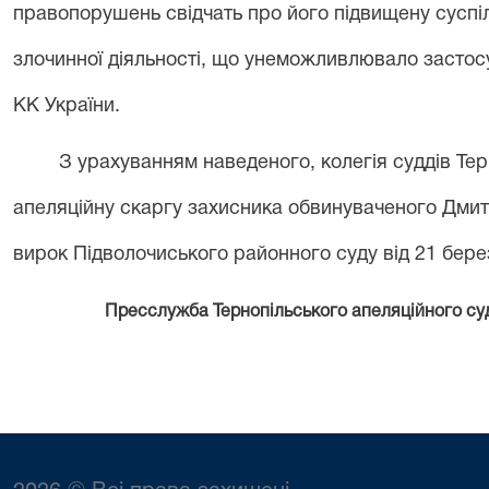
правопорушень свідчать про його
підвищену суспі
злочинної діяльності, що унеможливлювало застосува
КК України.
З урахуванням наведеного, колегія суддів Тер
апеляційну скаргу захисника обвинуваченого Дмит
вирок Підволочиського районного суду від 21 берез
Пресслужба Тернопільського апеляційного су