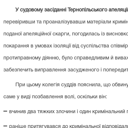
У судовому засіданні Тернопільського апеляці
перевіривши та проаналізувавши матеріали кримі
поданої апеляційної скарги, погодилась із висновк
покарання в умовах ізоляції від суспільства співм
протиправному діянню, було справедливим й вива
забезпечить виправлення засудженого і попередит
При цьому колегія суддів пояснила, що обви
саме у виді позбавлення волі, оскільки він:
–
вчинив два тяжких злочини і один кримінальний 
–
раніше притягувався до кримінальної відповідал