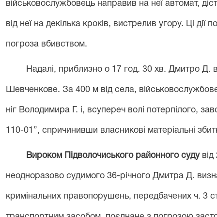
військовослужбовець направив на неї автомат, діст
від неї на декілька кроків, вистрелив угору. Ці дії
погроза вбивством.
Надалі, приблизно о 17 год. 30 хв. Дмитро Д. 
Шевченкове. За 400 м від села, військовослужбове
ніг Володимира Г. і, всупереч волі потерпілого, з
110-01”, спричинивши власникові матеріальні збитки
Вироком Підволочиського районного суду
від
неодноразово судимого 36-річного Дмитра Д. визн
кримінальних правопорушень, передбачених ч. 3 ст
транспортним засобом, поєднане з погрозою заст